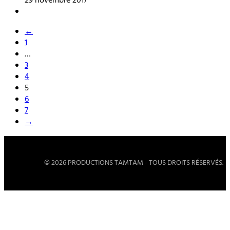
29 novembre 2017
←
1
…
3
4
5
6
7
→
© 2026 PRODUCTIONS TAMTAM - TOUS DROITS RÉSERVÉS.